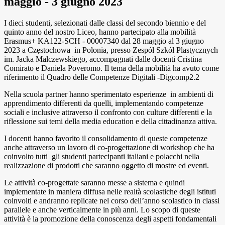
maggio - 3 giugno 2023
I dieci studenti, selezionati dalle classi del secondo biennio e del
quinto anno del nostro Liceo, hanno partecipato alla mobilità
Erasmus+ KA122-SCH - 00007340 dal 28 maggio al 3 giugno
2023 a Częstochowa in Polonia, presso Zespół Szkół Plastycznych
im. Jacka Malczewskiego, accompagnati dalle docenti Cristina
Comirato e Daniela Poveromo. Il tema della mobilità ha avuto come
riferimento il Quadro delle Competenze Digitali -Digcomp2.2
Nella scuola partner hanno sperimentato esperienze in ambienti di
apprendimento differenti da quelli, implementando competenze
sociali e inclusive attraverso il confronto con culture differenti e la
riflessione sui temi della media education e della cittadinanza attiva.
I docenti hanno favorito il consolidamento di queste competenze
anche attraverso un lavoro di co-progettazione di workshop che ha
coinvolto tutti gli studenti partecipanti italiani e polacchi nella
realizzazione di prodotti che saranno oggetto di mostre ed eventi.
Le attività co-progettate saranno messe a sistema e quindi
implementate in maniera diffusa nelle realtà scolastiche degli istituti
coinvolti e andranno replicate nel corso dell’anno scolastico in classi
parallele e anche verticalmente in più anni. Lo scopo di queste
attività è la promozione della conoscenza degli aspetti fondamentali