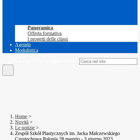
Panoramica
Offerta formativa
I progetti delle classi
Agenda
Modulistica
Campo di ricerca per le pagine del sito
Home
>
Novità
>
Le notizie
>
Zespół Szkół Plastycznych im. Jacka Malczewskiego
Czestochowa Polonia 28 maggio - 3 giugno 2023