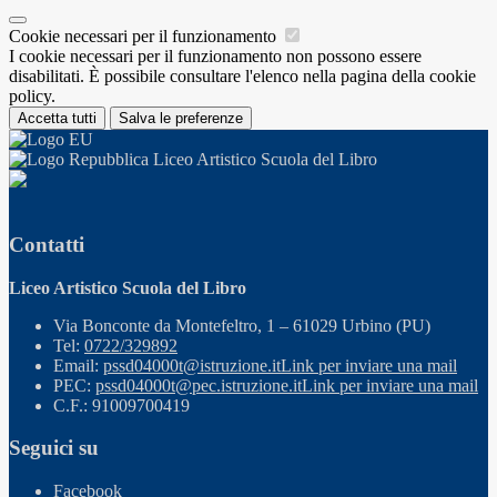
Cookie necessari per il funzionamento
I cookie necessari per il funzionamento non possono essere
disabilitati. È possibile consultare l'elenco nella pagina della cookie
policy.
Accetta tutti
Salva le preferenze
Liceo Artistico Scuola del Libro
Contatti
Liceo Artistico Scuola del Libro
Via Bonconte da Montefeltro, 1 – 61029 Urbino (PU)
Tel:
0722/329892
Email:
pssd04000t@istruzione.it
Link per inviare una mail
PEC:
pssd04000t@pec.istruzione.it
Link per inviare una mail
C.F.: 91009700419
Seguici su
Facebook