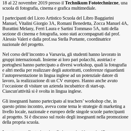
18 al 22 novembre 2019 presso il
Technikum Fototechnizcne
, una
scuola di fotografia, cinema e grafica multimediale.
I partecipanti del Liceo Artistico Scuola del Libro Baggiarini
Manuel, Vitalini Giorgio 3A, Romani Benedetta, Zocca Manuel 4A,
Burattini Melany, Ferri Laura e Sartini Tommaso 5A, tutti della
sezione di cinema e fotografia, sono stati accompagnati dal prof.
Alessio Valeri e dalla prof.ssa Stella Portante, coordinatrice
nazionale del progetto.
Nel corso dell’incontro a Varsavia, gli studenti hanno lavorato in
gruppi internazionali. Insieme ai loro pari polacchi, austriaci e
portoghesi hanno partecipato a diversi workshop, quali la fotografia
e altri media per realizzare degli autoritratti, conferenze riguardanti
l’autopresentazione in lingua inglese ad un potenziale datore di
lavoro, la realizzazione di un CV europeo. Hanno anche avuto
l’occasione di visitare un azienda incubatrice di start-up.
Ciascun'attività si è svolta in lingua inglese.
Gli insegnanti hanno partecipato al teachers’ workshop che, in
questo primo incontro, aveva come tema le strategie di marketing a
livello locale, nazionale e europeo delle singole scuole partecipanti
al progetto. Si è discusso sul ruolo degli insegnanti nella promozione
della propria scuola.