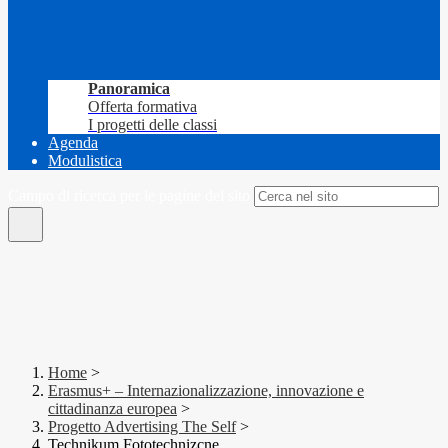
Panoramica
Offerta formativa
I progetti delle classi
Agenda
Modulistica
Campo di ricerca per le pagine del sito
Home
>
Erasmus+ – Internazionalizzazione, innovazione e
cittadinanza europea
>
Progetto Advertising The Self
>
Technikum Fototechnizcne