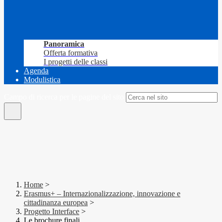
Panoramica
Offerta formativa
I progetti delle classi
Agenda
Modulistica
Campo di ricerca per le pagine del sito
Home
>
Erasmus+ – Internazionalizzazione, innovazione e
cittadinanza europea
>
Progetto Interface
>
Le brochure finali