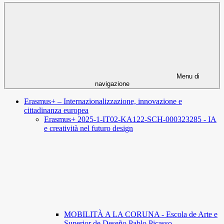
Menu di
navigazione
Erasmus+ – Internazionalizzazione, innovazione e
cittadinanza europea
Erasmus+ 2025-1-IT02-KA122-SCH-000323285 - IA
e creatività nel futuro design
MOBILITÀ A LA CORUNA - Escola de Arte e
Superior de Deseño Pablo Picasso