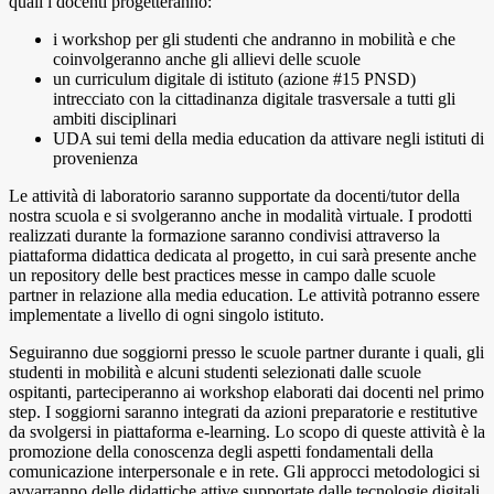
quali i docenti progetteranno:
i workshop per gli studenti che andranno in mobilità e che
coinvolgeranno anche gli allievi delle scuole
un curriculum digitale di istituto (azione #15 PNSD)
intrecciato con la cittadinanza digitale trasversale a tutti gli
ambiti disciplinari
UDA sui temi della media education da attivare negli istituti di
provenienza
Le attività di laboratorio saranno supportate da docenti/tutor della
nostra scuola e si svolgeranno anche in modalità virtuale. I prodotti
realizzati durante la formazione saranno condivisi attraverso la
piattaforma didattica dedicata al progetto, in cui sarà presente anche
un repository delle best practices messe in campo dalle scuole
partner in relazione alla media education. Le attività potranno essere
implementate a livello di ogni singolo istituto.
Seguiranno due soggiorni presso le scuole partner durante i quali, gli
studenti in mobilità e alcuni studenti selezionati dalle scuole
ospitanti, parteciperanno ai workshop elaborati dai docenti nel primo
step. I soggiorni saranno integrati da azioni preparatorie e restitutive
da svolgersi in piattaforma e-learning. Lo scopo di queste attività è la
promozione della conoscenza degli aspetti fondamentali della
comunicazione interpersonale e in rete. Gli approcci metodologici si
avvarranno delle didattiche attive supportate dalle tecnologie digitali.