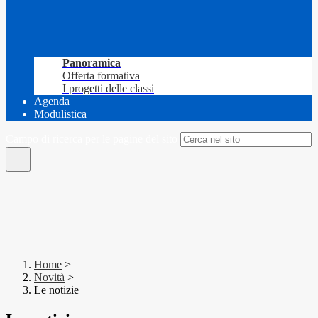
Panoramica
Offerta formativa
I progetti delle classi
Agenda
Modulistica
Campo di ricerca per le pagine del sito
Home
>
Novità
>
Le notizie