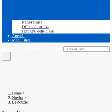
Panoramica
Offerta formativa
I progetti delle classi
Agenda
Modulistica
Campo di ricerca per le pagine del sito
Home
>
Novità
>
Le notizie