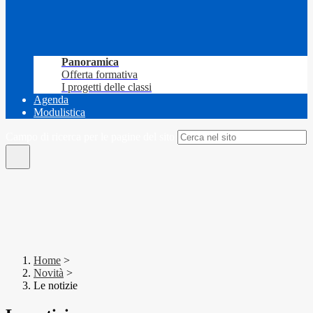
Panoramica
Offerta formativa
I progetti delle classi
Agenda
Modulistica
Campo di ricerca per le pagine del sito
Home
>
Novità
>
Le notizie