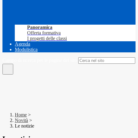
Panoramica
Offerta formativa
I progetti delle classi
Agenda
Modulistica
Campo di ricerca per le pagine del sito
Home
>
Novità
>
Le notizie