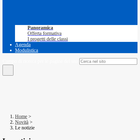
Panoramica
Offerta formativa
I progetti delle classi
Agenda
Modulistica
Campo di ricerca per le pagine del sito
Home
>
Novità
>
Le notizie