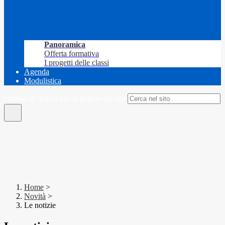
Panoramica
Offerta formativa
I progetti delle classi
Agenda
Modulistica
Campo di ricerca per le pagine del sito
Home
>
Novità
>
Le notizie