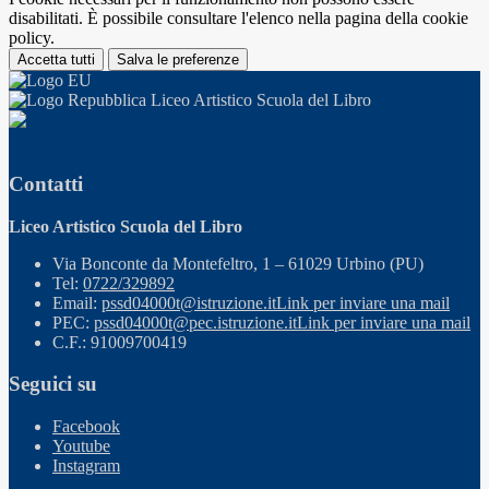
disabilitati. È possibile consultare l'elenco nella pagina della cookie
policy.
Accetta tutti
Salva le preferenze
Liceo Artistico Scuola del Libro
Contatti
Liceo Artistico Scuola del Libro
Via Bonconte da Montefeltro, 1 – 61029 Urbino (PU)
Tel:
0722/329892
Email:
pssd04000t@istruzione.it
Link per inviare una mail
PEC:
pssd04000t@pec.istruzione.it
Link per inviare una mail
C.F.: 91009700419
Seguici su
Facebook
Youtube
Instagram