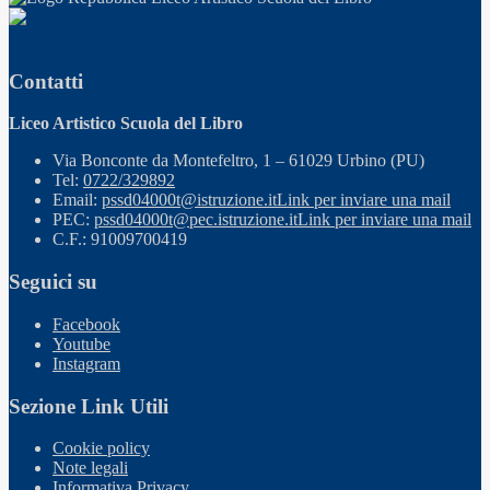
Contatti
Liceo Artistico Scuola del Libro
Via Bonconte da Montefeltro, 1 – 61029 Urbino (PU)
Tel:
0722/329892
Email:
pssd04000t@istruzione.it
Link per inviare una mail
PEC:
pssd04000t@pec.istruzione.it
Link per inviare una mail
C.F.: 91009700419
Seguici su
Facebook
Youtube
Instagram
Sezione Link Utili
Cookie policy
Note legali
Informativa Privacy