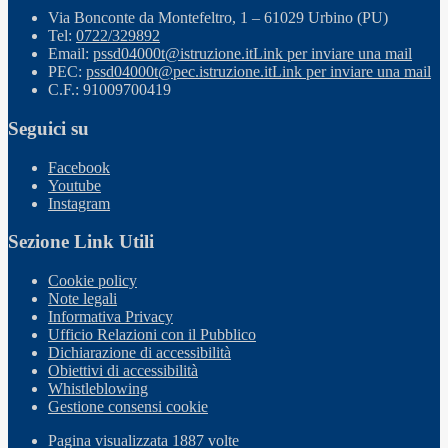
Via Bonconte da Montefeltro, 1 – 61029 Urbino (PU)
Tel:
0722/329892
Email:
pssd04000t@istruzione.it
Link per inviare una mail
PEC:
pssd04000t@pec.istruzione.it
Link per inviare una mail
C.F.: 91009700419
Seguici su
Facebook
Youtube
Instagram
Sezione Link Utili
Cookie policy
Note legali
Informativa Privacy
Ufficio Relazioni con il Pubblico
Dichiarazione di accessibilità
Obiettivi di accessibilità
Whistleblowing
Gestione consensi cookie
Pagina visualizzata
1887
volte