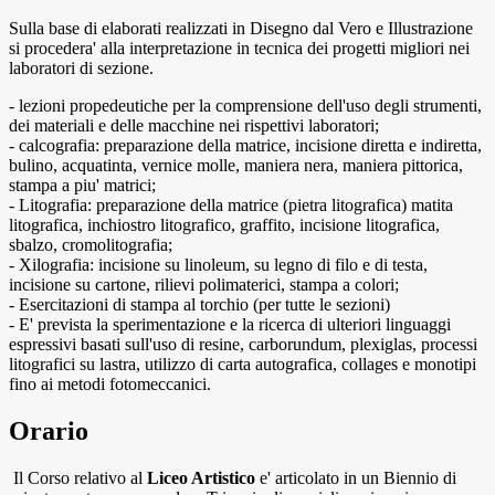
Sulla base di elaborati realizzati in Disegno dal Vero e Illustrazione
si procedera' alla interpretazione in tecnica dei progetti migliori nei
laboratori di sezione.
- lezioni propedeutiche per la comprensione dell'uso degli strumenti,
dei materiali e delle macchine nei rispettivi laboratori;
- calcografia: preparazione della matrice, incisione diretta e indiretta,
bulino, acquatinta, vernice molle, maniera nera, maniera pittorica,
stampa a piu' matrici;
- Litografia: preparazione della matrice (pietra litografica) matita
litografica, inchiostro litografico, graffito, incisione litografica,
sbalzo, cromolitografia;
- Xilografia: incisione su linoleum, su legno di filo e di testa,
incisione su cartone, rilievi polimaterici, stampa a colori;
- Esercitazioni di stampa al torchio (per tutte le sezioni)
- E' prevista la sperimentazione e la ricerca di ulteriori linguaggi
espressivi basati sull'uso di resine, carborundum, plexiglas, processi
litografici su lastra, utilizzo di carta autografica, collages e monotipi
fino ai metodi fotomeccanici.
Orario
Il Corso relativo al
Liceo Artistico
e' articolato in un Biennio di