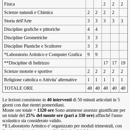
Fisica
2
2
2
Scienze naturali e Chimica
2
2
2
2
Storia dell'Arte
3
3
3
3
3
Discipline grafiche e pittoriche
4
4
Discipline Geometriche
3
3
Discipline Plastiche e Scultoree
3
3
*Laboratorio Artistico e Computer Grafica
9
9
**Discipline di Indirizzo
17
17
19
Scienze motorie e sportive
2
2
2
2
2
Religione cattolica o Attivita' alternative
1
1
1
1
1
TOTALE ORE
40
40
40
40
40
Le lezioni consistono in
40 interventi
di 50 minuti articolati in 5
giorni con due rientri pomeridiani.
Monte ore totale =
1320 ore
Sono ammesse assenze giustificate per
un totale del
25% del monte ore (pari a 330 ore)
affinché l'anno
scolastico sia considerato valido.
*Il Laboratorio Artistico e' organizzato per moduli trimestrali, con