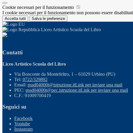
Cookie necessari per il funzionamento
I cookie necessari per il funzionamento non possono essere disabilitati.
Accetta tutti
Salva le preferenze
Liceo Artistico Scuola del Libro
Contatti
Liceo Artistico Scuola del Libro
Via Bonconte da Montefeltro, 1 – 61029 Urbino (PU)
Tel:
0722/329892
Email:
pssd04000t@istruzione.it
Link per inviare una mail
PEC:
pssd04000t@pec.istruzione.it
Link per inviare una mail
C.F.: 91009700419
Seguici su
Facebook
Youtube
Instagram