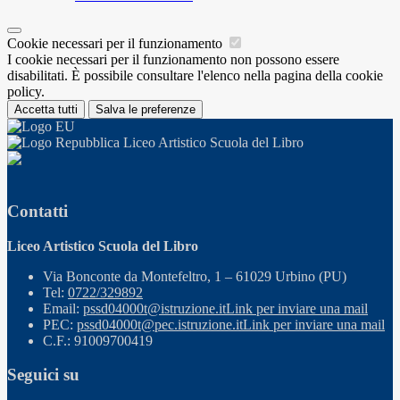
Cookie necessari per il funzionamento
I cookie necessari per il funzionamento non possono essere
disabilitati. È possibile consultare l'elenco nella pagina della cookie
policy.
Accetta tutti
Salva le preferenze
Liceo Artistico Scuola del Libro
Contatti
Liceo Artistico Scuola del Libro
Via Bonconte da Montefeltro, 1 – 61029 Urbino (PU)
Tel:
0722/329892
Email:
pssd04000t@istruzione.it
Link per inviare una mail
PEC:
pssd04000t@pec.istruzione.it
Link per inviare una mail
C.F.: 91009700419
Seguici su