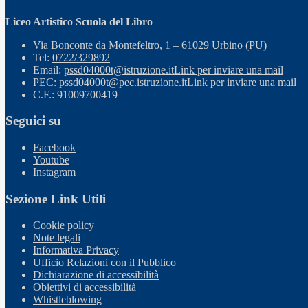
Liceo Artistico Scuola del Libro
Via Bonconte da Montefeltro, 1 – 61029 Urbino (PU)
Tel:
0722/329892
Email:
pssd04000t@istruzione.it
Link per inviare una mail
PEC:
pssd04000t@pec.istruzione.it
Link per inviare una mail
C.F.: 91009700419
Seguici su
Facebook
Youtube
Instagram
Sezione Link Utili
Cookie policy
Note legali
Informativa Privacy
Ufficio Relazioni con il Pubblico
Dichiarazione di accessibilità
Obiettivi di accessibilità
Whistleblowing