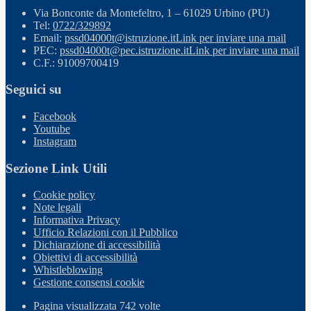
Via Bonconte da Montefeltro, 1 – 61029 Urbino (PU)
Tel:
0722/329892
Email:
pssd04000t@istruzione.it
Link per inviare una mail
PEC:
pssd04000t@pec.istruzione.it
Link per inviare una mail
C.F.: 91009700419
Seguici su
Facebook
Youtube
Instagram
Sezione Link Utili
Cookie policy
Note legali
Informativa Privacy
Ufficio Relazioni con il Pubblico
Dichiarazione di accessibilità
Obiettivi di accessibilità
Whistleblowing
Gestione consensi cookie
Pagina visualizzata
742
volte