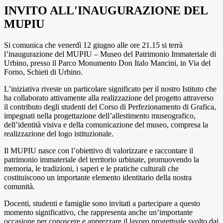
INVITO ALL'INAUGURAZIONE DEL
MUPIU
Si comunica che
venerdì 12 giugno alle ore 21.15
si terrà
l’inaugurazione del
MUPIU – Museo del Patrimonio Immateriale di
Urbino
, presso il
Parco Monumento Don Italo Mancini
, in
Via del
Forno, Schieti di Urbino
.
L’iniziativa riveste un particolare significato per il nostro Istituto che
ha collaborato attivamente alla realizzazione del progetto attraverso
il contributo degli studenti del
Corso di Perfezionamento di Grafica
,
impegnati nella progettazione dell’
allestimento museografico
,
dell’
identità visiva
e della
comunicazione del museo
, compresa la
realizzazione del logo istituzionale.
Il MUPIU nasce con l’obiettivo di valorizzare e raccontare il
patrimonio immateriale del territorio urbinate, promuovendo la
memoria, le tradizioni, i saperi e le pratiche culturali che
costituiscono un importante elemento identitario della nostra
comunità.
Docenti, studenti e famiglie sono invitati a partecipare a questo
momento significativo, che rappresenta anche un’importante
occasione per conoscere e apprezzare il lavoro progettuale svolto dai