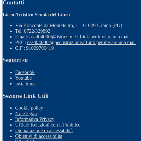
Contatti
Liceo Artistico Scuola del Libro
Via Bonconte da Montefeltro, 1 – 61029 Urbino (PU)
Tel:
0722/329892
Email:
pssd04000t@istruzione.it
Link per inviare una mail
PEC:
pssd04000t@pec.istruzione.it
Link per inviare una mail
C.F.: 91009700419
Seguici su
Facebook
Youtube
Instagram
Sezione Link Utili
Cookie policy
Note legali
Informativa Privacy
Ufficio Relazioni con il Pubblico
Dichiarazione di accessibilità
Obiettivi di accessibilità