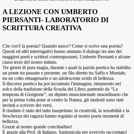
A LEZIONE CON UMBERTO
PIERSANTI- LABORATORIO DI
SCRITTURA CREATIVA
Che cos'è la poesia? Quando nasce? Come si scrive una poesia?
Questi ed altri interrogativi hanno animato il dialogo tra uno dei
maggiori poeti e scrittori contemporanei, Umberto Piersanti e alcune
classi terze del nostro istituto.
Tre giorni di pura magia, durante i quali la parola poetica ha stabilito
un ponte tra passato e presente, un filo diretto tra Saffo e Montale,
tra un colto ottuagenario e un
adolescente avido di bellezza.
Il discorso poetico ha poi incontrato l'immagine, rimanendo nel
solco della tradizione della Scuola del Libro; partendo da “La
tempesta di Giorgione”, un dipinto rinascimentale straordinario che
per la prima volta pone al centro la Natura, gli studenti sono stati
invitati a scrivere dei versi.
Il risultato è stato del tutto inaspettato: la creatività, la sensibilità e la
freschezza dei ragazzi hanno regalato al nostro poeta momenti di
bellezza.
Grazie al nostro grande concittadino!
E grazie alla Prof. di Italiano, Santonicola per avercelo raccontato!