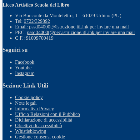
Liceo Artistico Scuola del Libro
Via Bonconte da Montefeltro, 1 – 61029 Urbino (PU)
Tel:
0722/329892
Email:
pssd04000t@istruzione.it
Link per inviare una mail
PEC:
pssd04000t@pec.istruzione.it
Link per inviare una mail
C.F.: 91009700419
Seguici su
Facebook
Youtube
Instagram
Sezione Link Utili
Cookie policy
Note legali
Informativa Privacy
Ufficio Relazioni con il Pubblico
Dichiarazione di accessibilità
Obiettivi di accessibilità
Whistleblowing
Gestione consensi cookie