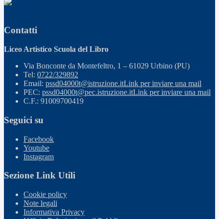
Contatti
Liceo Artistico Scuola del Libro
Via Bonconte da Montefeltro, 1 – 61029 Urbino (PU)
Tel:
0722/329892
Email:
pssd04000t@istruzione.it
Link per inviare una mail
PEC:
pssd04000t@pec.istruzione.it
Link per inviare una mail
C.F.: 91009700419
Seguici su
Facebook
Youtube
Instagram
Sezione Link Utili
Cookie policy
Note legali
Informativa Privacy