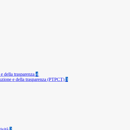
 e della trasparenza
4
rruzione e della trasparenza (PTPCT)
3
tività
2