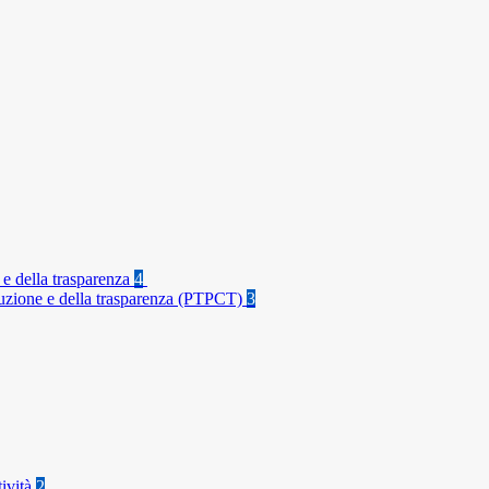
 e della trasparenza
4
rruzione e della trasparenza (PTPCT)
3
tività
2