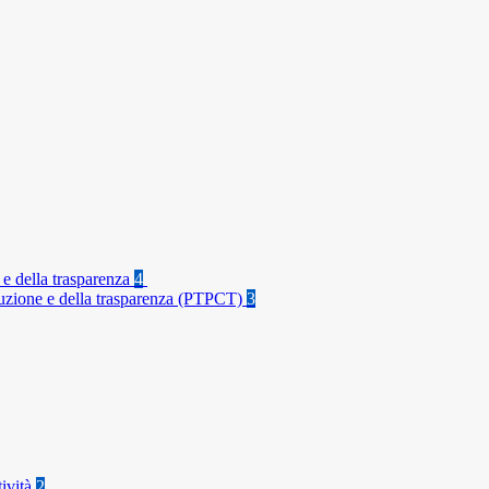
 e della trasparenza
4
rruzione e della trasparenza (PTPCT)
3
tività
2