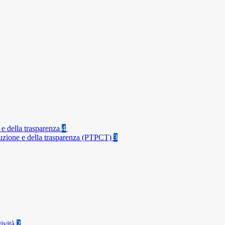
 e della trasparenza
4
rruzione e della trasparenza (PTPCT)
3
tività
2