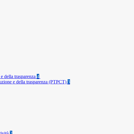
 e della trasparenza
4
rruzione e della trasparenza (PTPCT)
3
tività
2