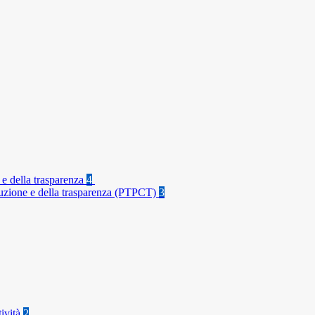
 e della trasparenza
4
rruzione e della trasparenza (PTPCT)
3
tività
2