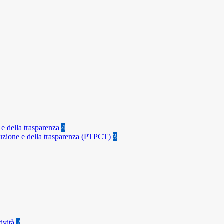
 e della trasparenza
4
rruzione e della trasparenza (PTPCT)
3
tività
2