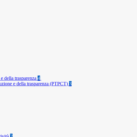
 e della trasparenza
4
rruzione e della trasparenza (PTPCT)
3
tività
2