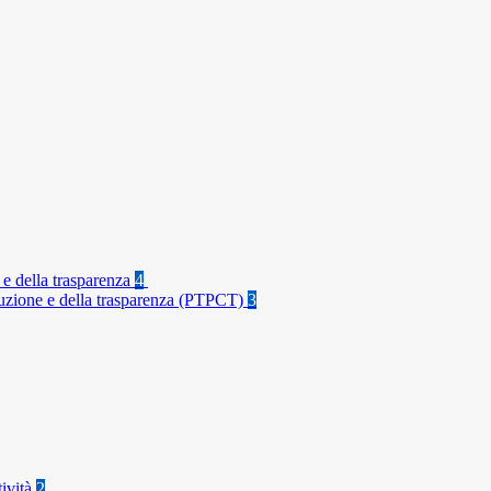
 e della trasparenza
4
rruzione e della trasparenza (PTPCT)
3
tività
2