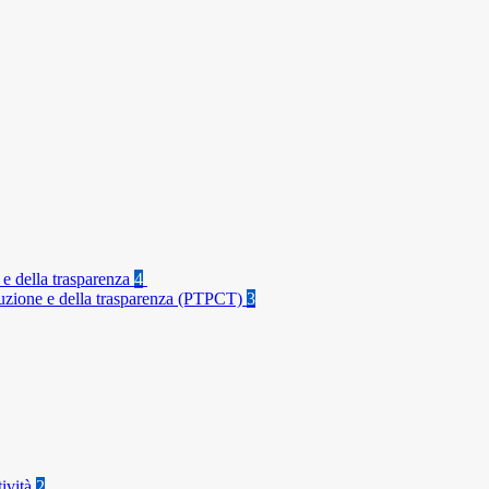
 e della trasparenza
4
rruzione e della trasparenza (PTPCT)
3
tività
2